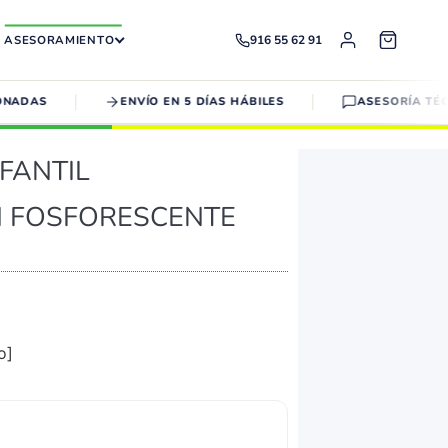
ASESORAMIENTO
916 55 62 91
ADAS
ENVÍO EN 5 DÍAS HÁBILES
ASESORÍA TÉCNI
FANTIL
 FOSFORESCENTE
o]