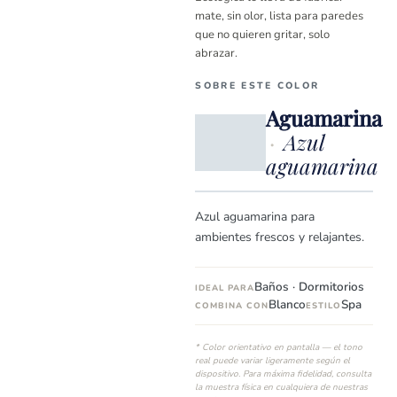
mate, sin olor, lista para paredes
que no quieren gritar, solo
abrazar.
SOBRE ESTE COLOR
Aguamarina
·
Azul
aguamarina
Azul aguamarina para
ambientes frescos y relajantes.
Baños · Dormitorios
IDEAL PARA
Blanco
Spa
COMBINA CON
ESTILO
* Color orientativo en pantalla — el tono
real puede variar ligeramente según el
dispositivo. Para máxima fidelidad, consulta
la muestra física en cualquiera de nuestras