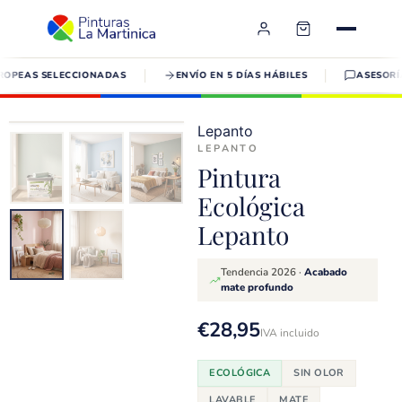
✕
EAS SELECCIONADAS
ENVÍO EN 5 DÍAS HÁBILES
ASESORÍA T
Sin olor
Bajo en VOC
04
/ 05
Lepanto
Aguamarina
LEPANTO
Pintura
Ecológica
Lepanto
Tendencia 2026 ·
Acabado
mate profundo
€
28,95
IVA incluido
ECOLÓGICA
SIN OLOR
LAVABLE
MATE