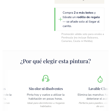
Compra
2 o más botes
y
llévate un
rodillo de regalo
— se añade solo al llegar al
carrito.
Promoción válida solo para envíos a
Península (no incluye Baleares,
Canarias, Ceuta ni Melilla).
¿Por qué elegir esta pintura?
s
Sin olor ni disolventes
Lavable Clase 2
de la
Pinta hoy y vuelve a utilizar la
Elimina las manchas habitual
a.
habitación en pocas horas.
deteriorar el acabado.
ones
Ideal para dormitorios u hogares
Perfecta para pasillos, cocinas y
habitados.
de uso.